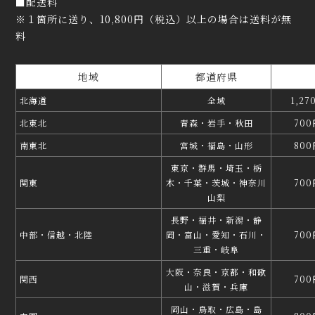
■配送料
※１箇所に送り、10,800円（税込）以上の場合は送料が無
料
地域
都道府県
北海道
全域
1,2
北東北
青森・岩手・秋田
70
南東北
宮城・福島・山形
80
東京・群馬・埼玉・栃
関東
木・千葉・茨城・神奈川
70
山梨
長野・福井・新潟・静
中部・信越・北陸
岡・富山・愛知・石川・
70
三重・岐阜
大阪・奈良・京都・和歌
関西
70
山・滋賀・兵庫
岡山・鳥取・広島・島