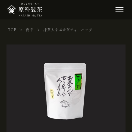
TOP
＞
商品
＞
抹茶入やぶ北茶ティーバッグ