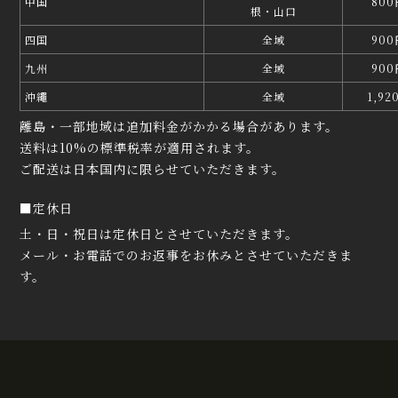
中国
80
根・山口
四国
全域
90
九州
全域
90
沖繩
全域
1,9
離島・一部地域は追加料金がかかる場合があります。
送料は10%の標準税率が適用されます。
ご配送は日本国内に限らせていただきます。
■定休日
土・日・祝日は定休日とさせていただきます。
メール・お電話でのお返事をお休みとさせていただきま
す。