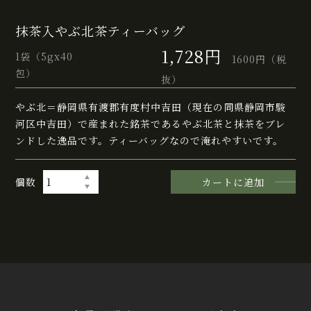
抹茶入やぶ北茶ティーバッグ
1,728円
1袋（5gx40
1600円（税
包）
抜）
やぶ北＝静岡県有渡郡有度村中吉田（現在の同県静岡市駿
河区中吉田）で産まれた銘茶であるやぶ北茶と抹茶をブレ
ンドした逸品です。ティーバッグなので淹れやすいです。
個数
カートに追加